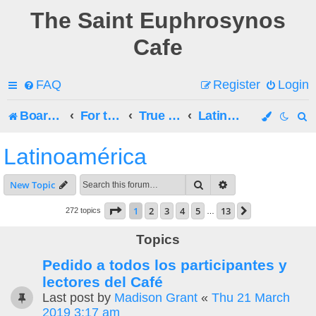
The Saint Euphrosynos
Cafe
FAQ
Register
Login
Board index
For the Latest Posts, See the Chat!
True Orthodox Christian Churches
Latinoamérica
e
Latinoamérica
a
Search
Advanced search
New Topic
r
Page
1
of
13
1
2
3
4
5
13
Next
272 topics
…
c
Topics
h
Pedido a todos los participantes y
lectores del Café
Last post by
Madison Grant
«
Thu 21 March
2019 3:17 am