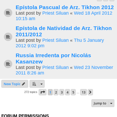
Epístola Pascual de Arz. Tikhon 2012
Last post by
Priest Siluan
«
Wed 18 April 2012
10:15 am
Epístola de Natividad de Arz. Tikhon
2011/2012
Last post by
Priest Siluan
«
Thu 5 January
2012 9:02 pm
Russia Irredenta por Nicolás
Kasanzew
Last post by
Priest Siluan
«
Wed 23 November
2011 8:26 am
New Topic
Page
1
of
13
1
2
3
4
5
13
Next
272 topics
…
Jump to
FORUM PERMISSIONS